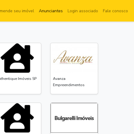
mende seu imóvel
Anunciantes
Login associado
Fale conosco
thentique Imóveis SP
Avanza
Empreendimentos