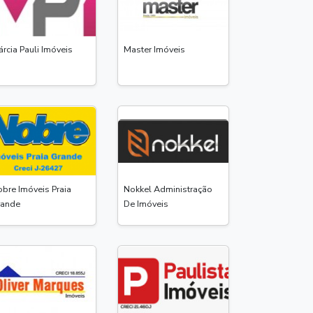
rcia Pauli Imóveis
Master Imóveis
bre Imóveis Praia
Nokkel Administração
rande
De Imóveis