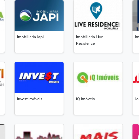
Imobiliária Japi
Imobiliária Live
Im
Residence
Invest Imóveis
iQ Imóveis
Jo