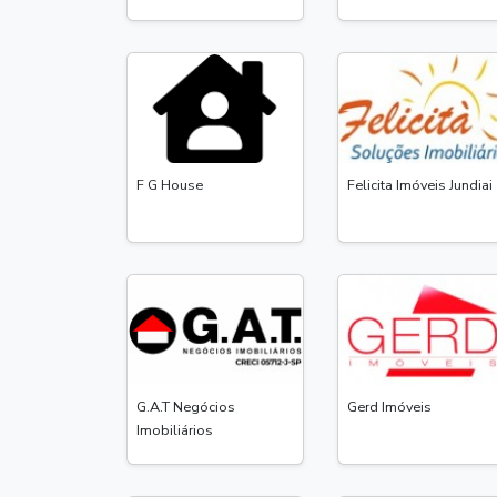
F G House
Felicita Imóveis Jundiai
G.A.T Negócios
Gerd Imóveis
Imobiliários