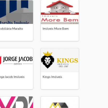
obiliária Maralto
Imóveis More Bem
rge Jacob Imóveis
Kings Imóveis