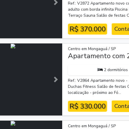
Ref.: V2872 Apartamento novo co
Próxima
adulto com borda infinita Piscina
Terraço Sauna Salão de festas Co
R$ 370.000
Conta
Centro em Mongaguá / SP
Apartamento com 2
2 dormitórios
Ref.: V2864 Apartamento novo - a
Próxima
Duchas Fitness Salão de festas 
localização - próximo ao Fó...
R$ 330.000
Conta
Centro em Mongaguá / SP