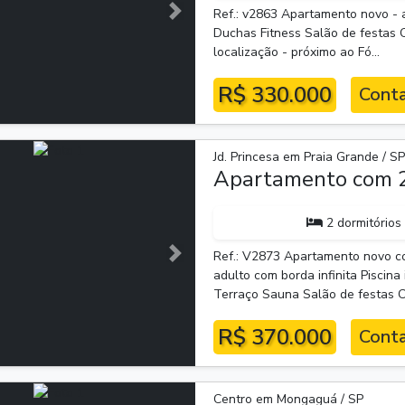
Ref.: v2863 Apartamento novo - ap
Próxima
Duchas Fitness Salão de festas 
localização - próximo ao Fó...
R$ 330.000
Conta
Jd. Princesa em Praia Grande / S
Apartamento com 2
2 dormitórios
Ref.: V2873 Apartamento novo co
Próxima
adulto com borda infinita Piscina
Terraço Sauna Salão de festas Co
R$ 370.000
Conta
Centro em Mongaguá / SP