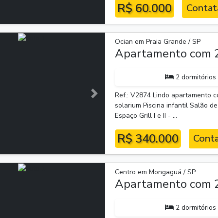
R$ 60.000
Contat
Ocian em Praia Grande / SP
Apartamento com 2
2 dormitórios
Ref.: V2874 Lindo apartamento co
Próxima
solarium Piscina infantil Salão d
Espaço Grill I e II - ...
R$ 340.000
Conta
Centro em Mongaguá / SP
Apartamento com 2
2 dormitórios