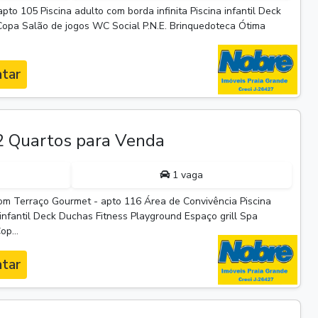
to 105 Piscina adulto com borda infinita Piscina infantil Deck
Copa Salão de jogos WC Social P.N.E. Brinquedoteca Ótima
tar
P
 Quartos para Venda
1 vaga
m Terraço Gourmet - apto 116 Área de Convivência Piscina
 infantil Deck Duchas Fitness Playground Espaço grill Spa
p...
tar