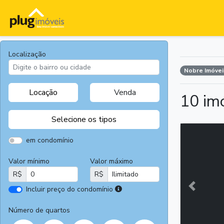
Localização
Nobre Imóveis
Locação
Venda
10 im
Selecione os tipos
em condomínio
Valor mínimo
Valor máximo
Apartamentos
Terrenos
R$
R$
Casas
Casas
Comerciais
I
Incluir preço do condomínio
Anterior
r
Salas
Chácaras e
e
Número de quartos
Comerciais
Sítios
m
Áreas
Fazendas