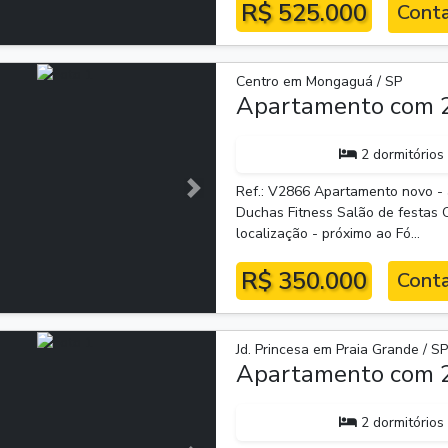
R$ 525.000
Conta
Centro em Mongaguá / SP
Apartamento com 2
2 dormitórios
Ref.: V2866 Apartamento novo - a
Próxima
Duchas Fitness Salão de festas 
localização - próximo ao Fó...
R$ 350.000
Conta
Jd. Princesa em Praia Grande / S
Apartamento com 2
2 dormitórios