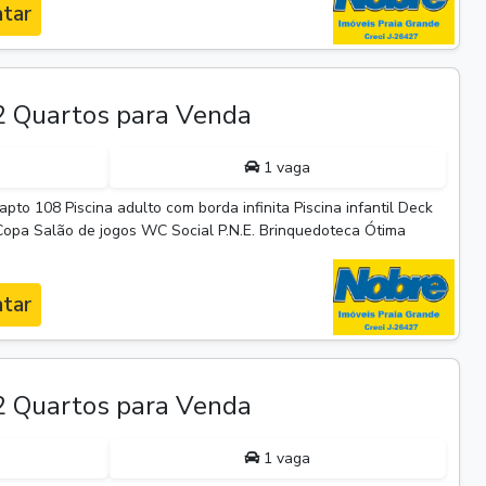
tar
 Quartos para Venda
1 vaga
pto 108 Piscina adulto com borda infinita Piscina infantil Deck
Copa Salão de jogos WC Social P.N.E. Brinquedoteca Ótima
tar
P
 Quartos para Venda
1 vaga