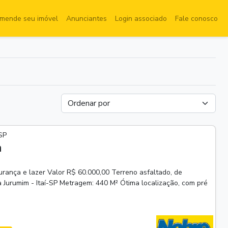
mende seu imóvel
Anunciantes
Login associado
Fale conosco
 SP
a
rança e lazer Valor R$ 60.000,00 Terreno asfaltado, de
a Jurumim - Itaí-SP Metragem: 440 M² Ótima localização, com pré