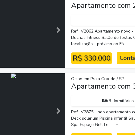
Apartamento com 2
Ref.: V2862 Apartamento novo - a
Próxima
Duchas Fitness Salão de festas 
localização - próximo ao Fó...
R$ 330.000
Conta
Ocian em Praia Grande / SP
Apartamento com 3
3 dormitórios
Ref.: V2875 Lindo apartamento co
Próxima
Deck solarium Piscina infantil Sa
Spa Espaço Grill I e II - E...