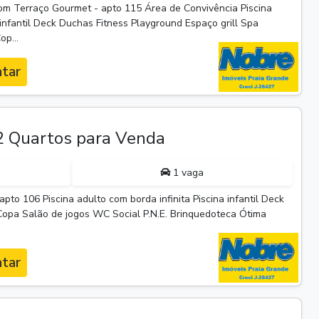
m Terraço Gourmet - apto 115 Área de Convivência Piscina
 infantil Deck Duchas Fitness Playground Espaço grill Spa
p...
tar
 Quartos para Venda
1 vaga
pto 106 Piscina adulto com borda infinita Piscina infantil Deck
Copa Salão de jogos WC Social P.N.E. Brinquedoteca Ótima
tar