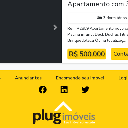
Apartamento com 3
3 dormitórios
Ref.: V2859 Apartamento novo co
Próxima
Piscina infantil Deck Duchas Fit
Brinquedoteca Ótima localizaç...
R$ 500.000
Conta
o
Anunciantes
Encomende seu imóvel
Logi