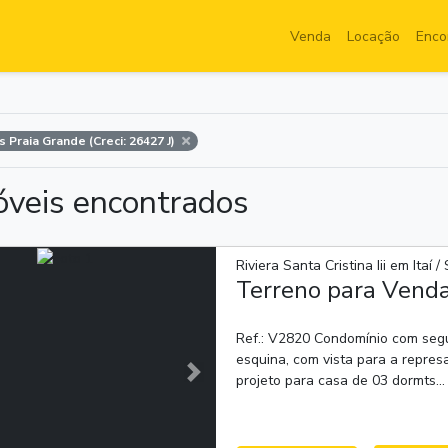
Venda
Locação
Enco
 Praia Grande (Creci: 26427 J)
óveis encontrados
Riviera Santa Cristina Iii em Itaí /
Terreno para Vend
Ref.: V2820 Condomínio com segu
esquina, com vista para a repres
projeto para casa de 03 dormts...
Próxima