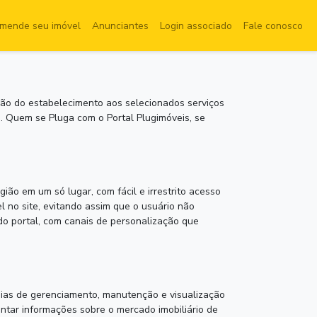
mende seu imóvel
Anunciantes
Login associado
Fale conosco
ção do estabelecimento aos selecionados serviços
. Quem se Pluga com o Portal Plugimóveis, se
gião em um só lugar, com fácil e irrestrito acesso
l no site, evitando assim que o usuário não
 do portal, com canais de personalização que
gias de gerenciamento, manutenção e visualização
antar informações sobre o mercado imobiliário de