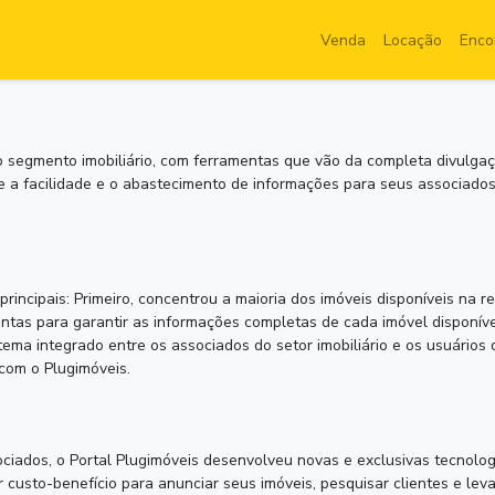
Venda
Locação
Enco
o segmento imobiliário, com ferramentas que vão da completa divulga
e a facilidade e o abastecimento de informações para seus associados
incipais: Primeiro, concentrou a maioria dos imóveis disponíveis na re
ntas para garantir as informações completas de cada imóvel disponíve
stema integrado entre os associados do setor imobiliário e os usuários
 com o Plugimóveis.
ciados, o Portal Plugimóveis desenvolveu novas e exclusivas tecnolo
custo-benefício para anunciar seus imóveis, pesquisar clientes e lev