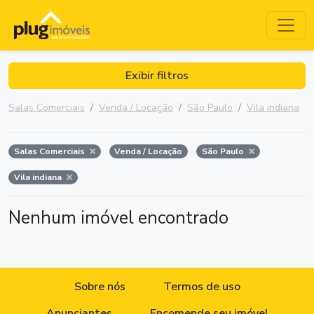
Exibir filtros
Salas Comerciais
Venda / Locação
São Paulo
Vila indiana
Salas Comerciais
Venda / Locação
São Paulo
Vila indiana
Nenhum imóvel encontrado
Sobre nós
Termos de uso
Anunciantes
Encomende seu imóvel