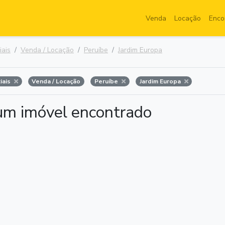
Venda
Locação
Enco
iais
Venda / Locação
Peruíbe
Jardim Europa
iais
Venda / Locação
Peruíbe
Jardim Europa
m imóvel encontrado