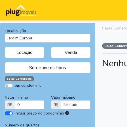
Salas Comerc
Localização
Salas Comerc
Locação
Venda
Nenhu
Selecione os tipos
Salas Comerciais
em condomínio
Apartamentos
Terrenos
Valor mínimo
Valor máximo
Casas
Casas
R$
R$
Comerciais
I
Incluir preço do condomínio
Salas
Chácaras e
r
Comerciais
Sítios
e
Número de quartos
Áreas
Fazendas