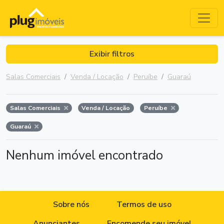
Exibir filtros
Salas Comerciais
Venda / Locação
Peruíbe
Guaraú
Salas Comerciais
Venda / Locação
Peruíbe
Guaraú
Nenhum imóvel encontrado
Sobre nós
Termos de uso
Anunciantes
Encomende seu imóvel