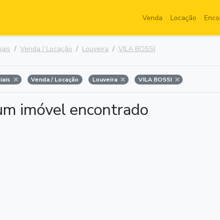
Venda
Locação
Enco
iais
Venda / Locação
Louveira
VILA BOSSI
iais
Venda / Locação
Louveira
VILA BOSSI
m imóvel encontrado