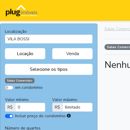
Salas Comerc
Localização
Salas Comerc
Locação
Venda
Nenhu
Selecione os tipos
Salas Comerciais
em condomínio
Apartamentos
Terrenos
Valor mínimo
Valor máximo
Casas
Casas
R$
R$
Comerciais
I
Incluir preço do condomínio
Salas
Chácaras e
r
Comerciais
Sítios
e
Número de quartos
Áreas
Fazendas