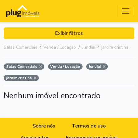
Exibir filtros
Salas Comerciais
Venda / Locação
Jundiaí
jardim cristina
Salas Comerciais
Venda / Locação
Jundiaí
jardim cristina
Nenhum imóvel encontrado
Sobre nós
Termos de uso
Anunciantes
Encomende seu imóvel