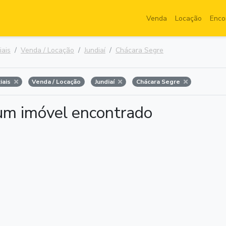
Venda
Locação
Enco
iais
Venda / Locação
Jundiaí
Chácara Segre
iais
Venda / Locação
Jundiaí
Chácara Segre
m imóvel encontrado