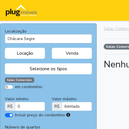
Salas Comerc
Localização
Salas Comerc
Locação
Venda
Nenhu
Selecione os tipos
Salas Comerciais
em condomínio
Apartamentos
Terrenos
Valor mínimo
Valor máximo
Casas
Casas
R$
R$
Comerciais
I
Incluir preço do condomínio
Salas
Chácaras e
r
Comerciais
Sítios
e
Número de quartos
Áreas
Fazendas