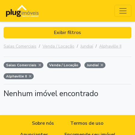
Exibir filtros
Salas Comerciais
Venda / Locação
Jundiaí
Alphaville II
Salas Comerciais
Venda / Locação
Jundiaí
Alphaville II
Nenhum imóvel encontrado
Sobre nós
Termos de uso
Anunciantes
Encomende seu imóvel