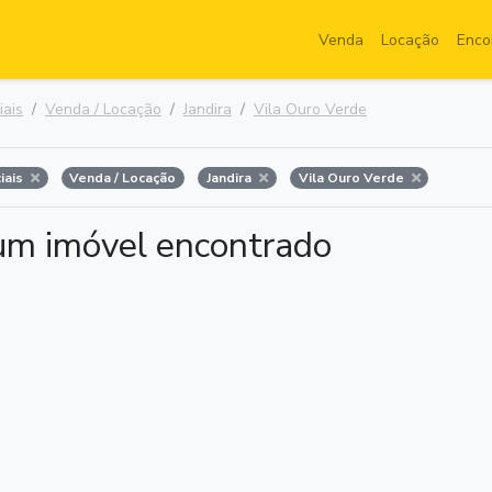
Venda
Locação
Enco
iais
Venda / Locação
Jandira
Vila Ouro Verde
iais
Venda / Locação
Jandira
Vila Ouro Verde
m imóvel encontrado