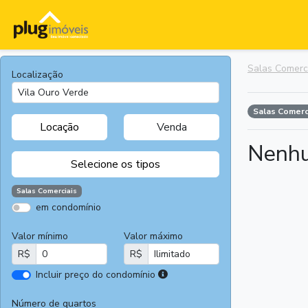
Salas Comerc
Localização
Salas Comerc
Locação
Venda
Nenhu
Selecione os tipos
Salas Comerciais
em condomínio
Apartamentos
Terrenos
Valor mínimo
Valor máximo
Casas
Casas
R$
R$
Comerciais
I
Incluir preço do condomínio
Salas
Chácaras e
r
Comerciais
Sítios
e
Número de quartos
Áreas
Fazendas