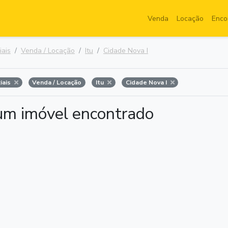
Venda
Locação
Enco
iais
Venda / Locação
Itu
Cidade Nova I
iais
Venda / Locação
Itu
Cidade Nova I
m imóvel encontrado