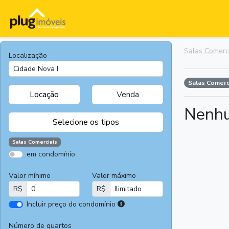
Salas Comerc
Localização
Salas Comerc
Locação
Venda
Nenhu
Selecione os tipos
Salas Comerciais
em condomínio
Apartamentos
Terrenos
Valor mínimo
Valor máximo
Casas
Casas
R$
R$
Comerciais
I
Incluir preço do condomínio
Salas
Chácaras e
r
Comerciais
Sítios
e
Número de quartos
Áreas
Fazendas