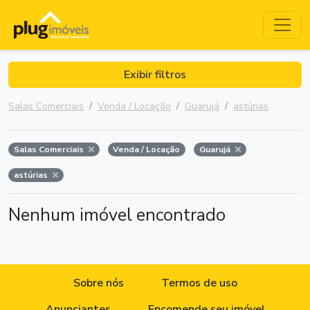
Exibir filtros
Salas Comerciais
Venda / Locação
Guarujá
astúrias
Salas Comerciais
Venda / Locação
Guarujá
astúrias
Nenhum imóvel encontrado
Sobre nós
Termos de uso
Anunciantes
Encomende seu imóvel