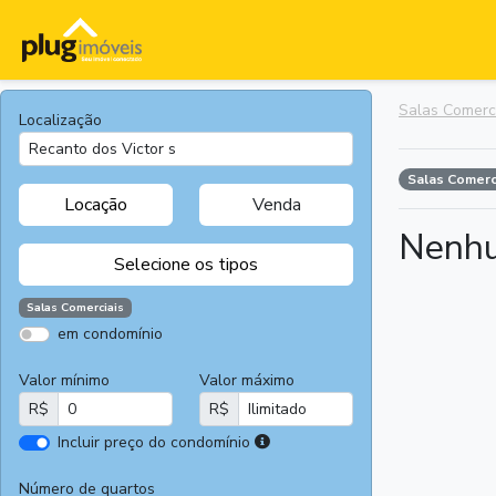
Salas Comerc
Localização
Salas Comerc
Locação
Venda
Nenhu
Selecione os tipos
Salas Comerciais
em condomínio
Apartamentos
Terrenos
Valor mínimo
Valor máximo
Casas
Casas
R$
R$
Comerciais
I
Incluir preço do condomínio
Salas
Chácaras e
r
Comerciais
Sítios
e
Número de quartos
Áreas
Fazendas