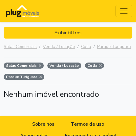
Exibir filtros
Salas Comerciais
Venda / Locação
Cotia
Parque Turiguara
Salas Comerciais
Venda / Locação
Cotia
Parque Turiguara
Nenhum imóvel encontrado
Sobre nós
Termos de uso
Anunciantes
Encomende seu imóvel