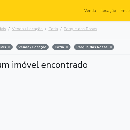
Venda
Locação
Enco
iais
Venda / Locação
Cotia
Parque das Rosas
iais
Venda / Locação
Cotia
Parque das Rosas
m imóvel encontrado