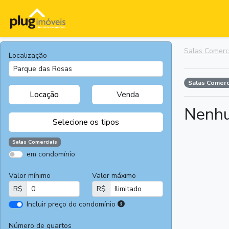
Salas Comerc
Localização
Salas Comerc
Locação
Venda
Nenhu
Selecione os tipos
Salas Comerciais
em condomínio
Apartamentos
Terrenos
Valor mínimo
Valor máximo
Casas
Casas
R$
R$
Comerciais
I
Incluir preço do condomínio
Salas
Chácaras e
r
Comerciais
Sítios
e
Número de quartos
Áreas
Fazendas