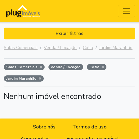
Exibir filtros
Salas Comerciais
Venda / Locação
Cotia
Jardim Maranhão
Salas Comerciais
Venda / Locação
Cotia
Jardim Maranhão
Nenhum imóvel encontrado
Sobre nós
Termos de uso
Anunciantes
Encomende seu imóvel