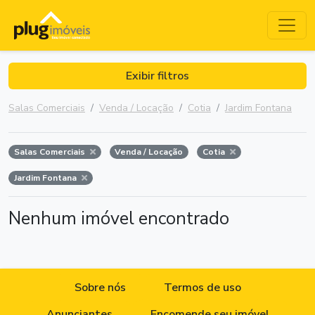
Exibir filtros
Salas Comerciais
Venda / Locação
Cotia
Jardim Fontana
Salas Comerciais
Venda / Locação
Cotia
Jardim Fontana
Nenhum imóvel encontrado
Sobre nós
Termos de uso
Anunciantes
Encomende seu imóvel