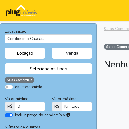
Salas Comerc
Localização
Salas Comerc
Locação
Venda
Nenhu
Selecione os tipos
Salas Comerciais
em condomínio
Apartamentos
Terrenos
Valor mínimo
Valor máximo
Casas
Casas
R$
R$
Comerciais
I
Incluir preço do condomínio
Salas
Chácaras e
r
Comerciais
Sítios
e
Número de quartos
Áreas
Fazendas