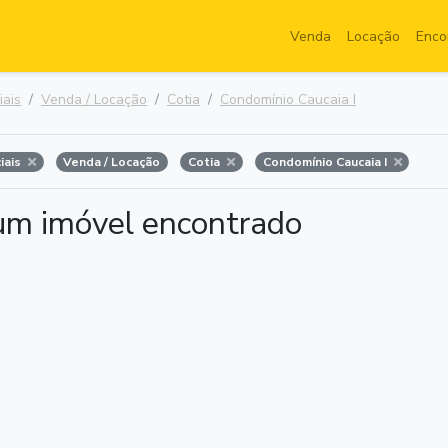
Venda
Locação
Enco
iais
Venda / Locação
Cotia
Condomínio Caucaia I
iais
Venda / Locação
Cotia
Condomínio Caucaia I
m imóvel encontrado