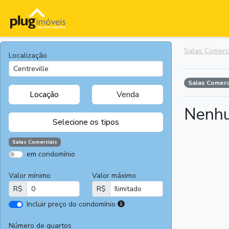
Salas Comerc
Localização
Salas Comerc
Locação
Venda
Nenhu
Selecione os tipos
Salas Comerciais
em condomínio
Apartamentos
Terrenos
Valor mínimo
Valor máximo
Casas
Casas
R$
R$
Comerciais
I
Incluir preço do condomínio
Salas
Chácaras e
r
Comerciais
Sítios
e
Número de quartos
Áreas
Fazendas