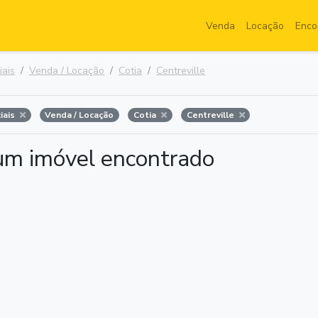
Venda
Locação
Enco
iais
Venda / Locação
Cotia
Centreville
iais
Venda / Locação
Cotia
Centreville
m imóvel encontrado