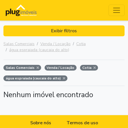
Exibir filtros
Salas Comerciais
Venda / Locação
Cotia
água espraiada (caucaia do alto)
Salas Comerciais
Venda / Locação
Cotia
água espraiada (caucaia do alto)
Nenhum imóvel encontrado
Sobre nós
Termos de uso