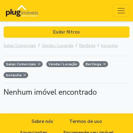
Exibir filtros
Salas Comerciais
Venda / Locação
Bertioga
boracéia
Salas Comerciais
Venda / Locação
Bertioga
boracéia
Nenhum imóvel encontrado
Sobre nós
Termos de uso
Anunciantes
Encomende seu imóvel