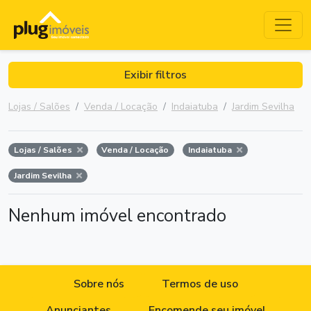
Exibir filtros
Lojas / Salões
Venda / Locação
Indaiatuba
Jardim Sevilha
Lojas / Salões
Venda / Locação
Indaiatuba
Jardim Sevilha
Nenhum imóvel encontrado
Sobre nós
Termos de uso
Anunciantes
Encomende seu imóvel