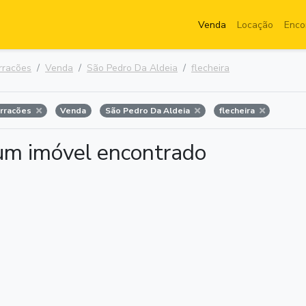
Venda
Locação
Enco
rracões
Venda
São Pedro Da Aldeia
flecheira
arracões
Venda
São Pedro Da Aldeia
flecheira
m imóvel encontrado