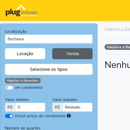
Galpões e Ba
Localização
Galpões e B
Locação
Venda
Nenhu
Selecione os tipos
Galpões e Barracões
em condomínio
Apartamentos
Terrenos
Valor mínimo
Valor máximo
Casas
Casas
R$
R$
Comerciais
I
Incluir preço do condomínio
Salas
Chácaras e
r
Comerciais
Sítios
e
Número de quartos
Áreas
Fazendas