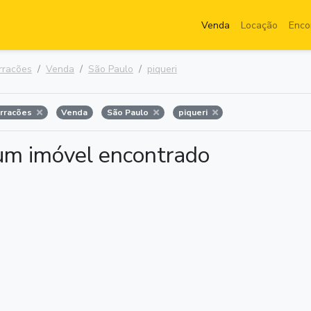
Venda
Locação
Enco
rracões
Venda
São Paulo
piqueri
arracões
Venda
São Paulo
piqueri
m imóvel encontrado