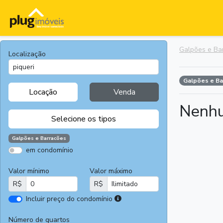
Galpões e Ba
Localização
Galpões e B
Locação
Venda
Nenhu
Selecione os tipos
Galpões e Barracões
em condomínio
Apartamentos
Terrenos
Valor mínimo
Valor máximo
Casas
Casas
R$
R$
Comerciais
I
Incluir preço do condomínio
Salas
Chácaras e
r
Comerciais
Sítios
e
Número de quartos
Áreas
Fazendas