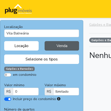
Galpões e Ba
Localização
Galpões e B
Locação
Venda
Nenhu
Selecione os tipos
Galpões e Barracões
em condomínio
Apartamentos
Terrenos
Valor mínimo
Valor máximo
Casas
Casas
R$
R$
Comerciais
I
Incluir preço do condomínio
Salas
Chácaras e
r
Comerciais
Sítios
e
Número de quartos
Áreas
Fazendas