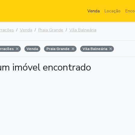
Venda
Locação
Enco
rracões
Venda
Praia Grande
Vila Balneária
arracões
Venda
Praia Grande
Vila Balneária
m imóvel encontrado