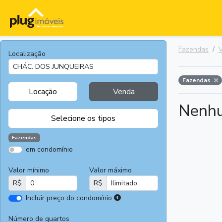
Fazendas
Localização
Fazendas
Locação
Venda
Nenhu
Selecione os tipos
Fazendas
em condomínio
Apartamentos
Terrenos
Valor mínimo
Valor máximo
Casas
Casas
R$
R$
Comerciais
I
Incluir preço do condomínio
Salas
Chácaras e
r
Comerciais
Sítios
e
Número de quartos
Áreas
Fazendas