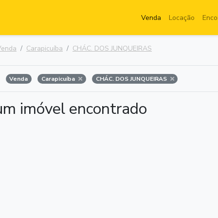
Venda
Locação
Enco
Venda
Carapicuíba
CHÁC. DOS JUNQUEIRAS
Venda
Carapicuíba
CHÁC. DOS JUNQUEIRAS
m imóvel encontrado