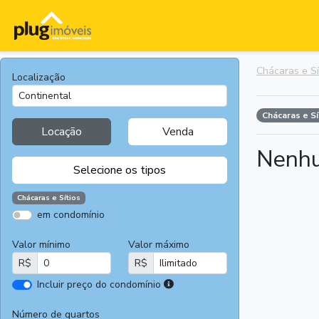
Chácaras e Sí
Localização
Chácaras e S
Locação
Venda
Nenhu
Selecione os tipos
Chácaras e Sítios
em condomínio
Apartamentos
Terrenos
Valor mínimo
Valor máximo
Casas
Casas
R$
R$
Comerciais
I
Incluir preço do condomínio
Salas
Chácaras e
r
Comerciais
Sítios
e
Número de quartos
Áreas
Fazendas