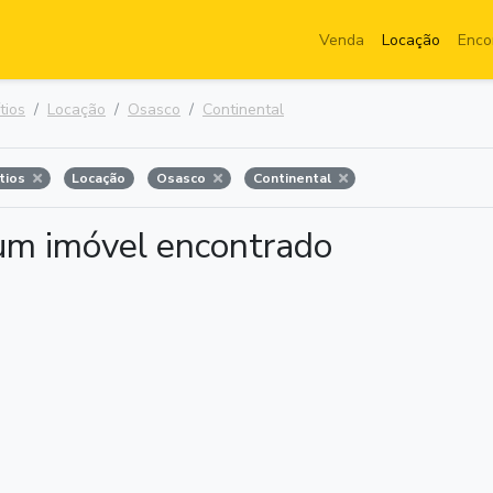
Venda
Locação
Enco
tios
Locação
Osasco
Continental
ítios
Locação
Osasco
Continental
m imóvel encontrado