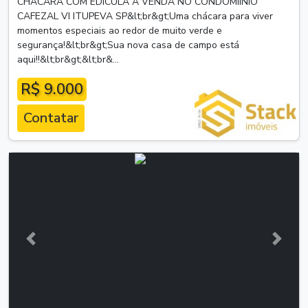
CHÁCARA COM EDÍCULA À VENDA NO CONDOMÍINIO
CAFEZAL VI ITUPEVA SP&lt;br&gt;Uma chácara para viver
momentos especiais ao redor de muito verde e
segurança!&lt;br&gt;Sua nova casa de campo está
aqui!!&lt;br&gt;&lt;br&...
R$ 9.000
Contatar
Anterior
Próxim