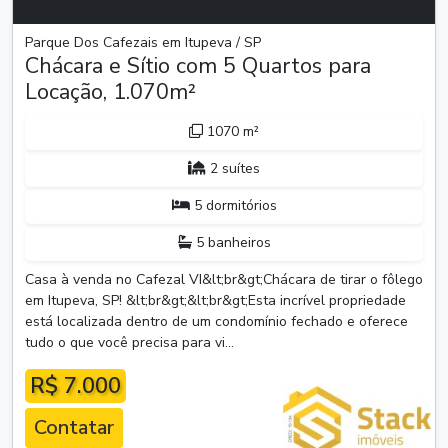
Parque Dos Cafezais em Itupeva / SP
Chácara e Sítio com 5 Quartos para
Locação, 1.070m²
1070 m²
2 suítes
5 dormitórios
5 banheiros
Casa à venda no Cafezal VI&lt;br&gt;Chácara de tirar o fôlego
em Itupeva, SP! &lt;br&gt;&lt;br&gt;Esta incrível propriedade
está localizada dentro de um condomínio fechado e oferece
tudo o que você precisa para vi...
R$ 7.000
Contatar