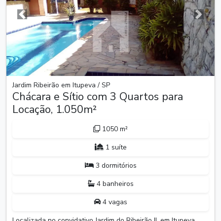
Anterior
Próxim
Jardim Ribeirão em Itupeva / SP
Chácara e Sítio com 3 Quartos para
Locação, 1.050m²
1050 m²
1 suíte
3 dormitórios
4 banheiros
4 vagas
Localizada no convidativo Jardim do Ribeirão II, em Itupeva,