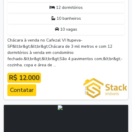
12 dormitórios
10 banheiros
10 vagas
Chácara à venda no Cafezal VI Itupeva-
SP&lt;br&gt;&lt;br&gt;Chácara de 3 mil metros e com 12
dormitórios à venda em condomínio
fechado.&lt;br&gt;&lt;br&gt;São 4 pavimentos com;&lt;br&gt;-
cozinha, copa e área de ...
R$ 12.000
Contatar