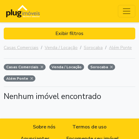
Exibir filtros
Casas Comerciais
Venda / Locação
Sorocaba
Além Ponte
Casas Comerciais
Venda / Locação
Sorocaba
Além Ponte
Nenhum imóvel encontrado
Sobre nós
Termos de uso
Anunciantes
Encomende seu imóvel