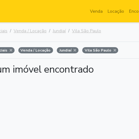
Venda
Locação
Enco
iais
Venda / Locação
Jundiaí
Vila São Paulo
ciais
Venda / Locação
Jundiaí
Vila São Paulo
m imóvel encontrado