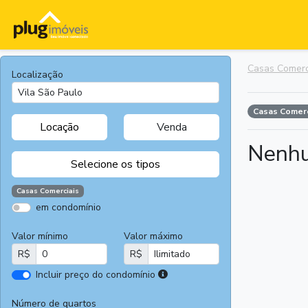
Casas Comerc
Localização
Casas Comer
Locação
Venda
Nenhu
Selecione os tipos
Casas Comerciais
em condomínio
Apartamentos
Terrenos
Valor mínimo
Valor máximo
Casas
Casas
R$
R$
Comerciais
I
Incluir preço do condomínio
Salas
Chácaras e
r
Comerciais
Sítios
e
Número de quartos
Áreas
Fazendas