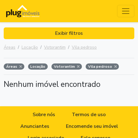
Exibir filtros
Áreas
Locação
Votorantim
Vila pedroso
Áreas
Locação
Votorantim
Vila pedroso
Nenhum imóvel encontrado
Sobre nós
Termos de uso
Anunciantes
Encomende seu imóvel