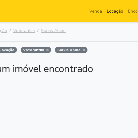
Venda
Locação
Enco
ação
Votorantim
Sarkis Abibe
Locação
Votorantim
Sarkis Abibe
m imóvel encontrado