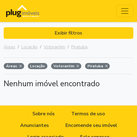
Exibir filtros
Áreas
Locação
Votorantim
Piratuba
Áreas
Locação
Votorantim
Piratuba
Nenhum imóvel encontrado
Sobre nós
Termos de uso
Anunciantes
Encomende seu imóvel