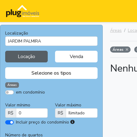
Áreas
Loc
Localização
Áreas
Locação
Venda
Nenhu
Selecione os tipos
Áreas
em condomínio
Apartamentos
Terrenos
Valor mínimo
Valor máximo
Casas
Casas
R$
R$
Comerciais
I
Incluir preço do condomínio
Salas
Chácaras e
r
Comerciais
Sítios
e
Número de quartos
Áreas
Fazendas