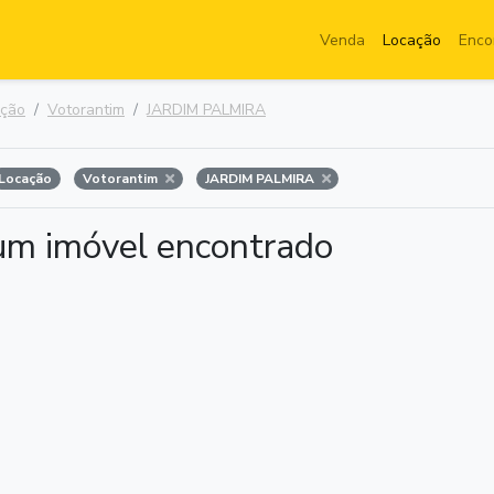
Venda
Locação
Enco
ação
Votorantim
JARDIM PALMIRA
Locação
Votorantim
JARDIM PALMIRA
m imóvel encontrado