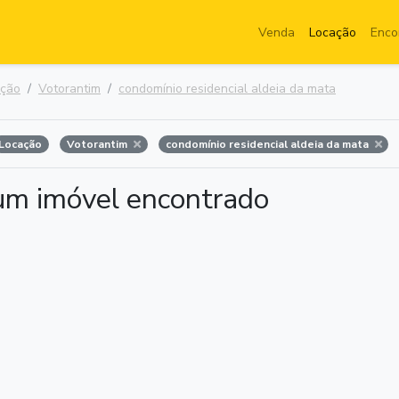
Venda
Locação
Enco
ação
Votorantim
condomínio residencial aldeia da mata
Locação
Votorantim
condomínio residencial aldeia da mata
m imóvel encontrado