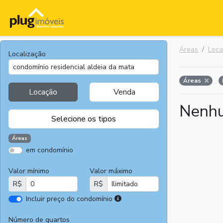
Áreas
Loc
Localização
Áreas
Locação
Venda
Nenhu
Selecione os tipos
Áreas
em condomínio
Apartamentos
Terrenos
Valor mínimo
Valor máximo
Casas
Casas
R$
R$
Comerciais
I
Incluir preço do condomínio
Salas
Chácaras e
r
Comerciais
Sítios
e
Número de quartos
Áreas
Fazendas