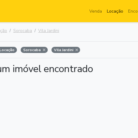
Venda
Locação
Enco
ação
Sorocaba
Vila Jardini
Locação
Sorocaba
Vila Jardini
m imóvel encontrado