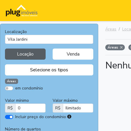
Áreas
Loc
Localização
Áreas
Locação
Venda
Nenhu
Selecione os tipos
Áreas
em condomínio
Apartamentos
Terrenos
Valor mínimo
Valor máximo
Casas
Casas
R$
R$
Comerciais
I
Incluir preço do condomínio
Salas
Chácaras e
r
Comerciais
Sítios
e
Número de quartos
Áreas
Fazendas