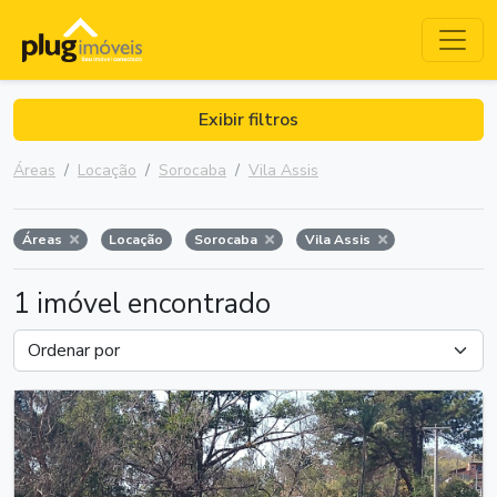
Exibir filtros
Áreas
Locação
Sorocaba
Vila Assis
Áreas
Locação
Sorocaba
Vila Assis
1 imóvel encontrado