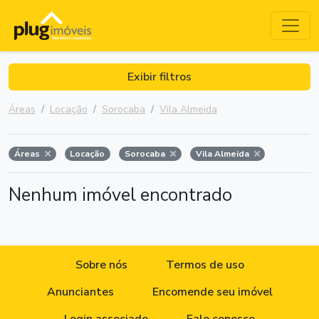
Exibir filtros
Áreas
Locação
Sorocaba
Vila Almeida
Áreas
Locação
Sorocaba
Vila Almeida
Nenhum imóvel encontrado
Sobre nós
Termos de uso
Anunciantes
Encomende seu imóvel