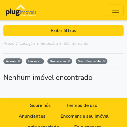
Exibir filtros
Áreas
Locação
Sorocaba
São Bernardo
Áreas
Locação
Sorocaba
São Bernardo
Nenhum imóvel encontrado
Sobre nós
Termos de uso
Anunciantes
Encomende seu imóvel