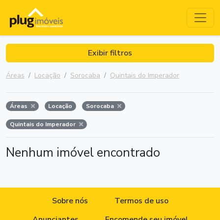
Exibir filtros
Áreas
Locação
Sorocaba
Quintais do Imperador
Áreas
Locação
Sorocaba
Quintais do Imperador
Nenhum imóvel encontrado
Sobre nós
Termos de uso
Anunciantes
Encomende seu imóvel