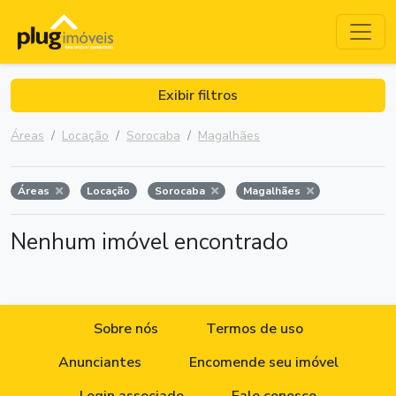
Exibir filtros
Áreas
Locação
Sorocaba
Magalhães
Áreas
Locação
Sorocaba
Magalhães
Nenhum imóvel encontrado
Sobre nós
Termos de uso
Anunciantes
Encomende seu imóvel