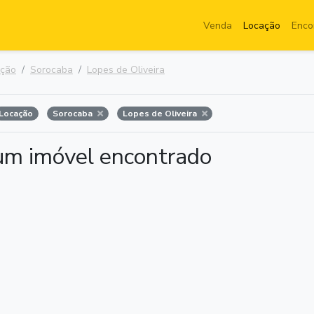
Venda
Locação
Enco
ação
Sorocaba
Lopes de Oliveira
Locação
Sorocaba
Lopes de Oliveira
m imóvel encontrado