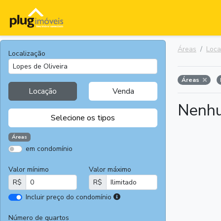
Áreas
Loc
Localização
Áreas
Locação
Venda
Nenhu
Selecione os tipos
Áreas
em condomínio
Apartamentos
Terrenos
Valor mínimo
Valor máximo
Casas
Casas
R$
R$
Comerciais
I
Incluir preço do condomínio
Salas
Chácaras e
r
Comerciais
Sítios
e
Número de quartos
Áreas
Fazendas