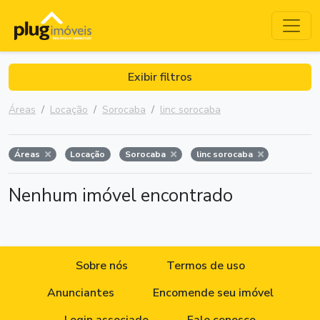
Exibir filtros
Áreas
Locação
Sorocaba
linc sorocaba
Áreas
Locação
Sorocaba
linc sorocaba
Nenhum imóvel encontrado
Sobre nós
Termos de uso
Anunciantes
Encomende seu imóvel