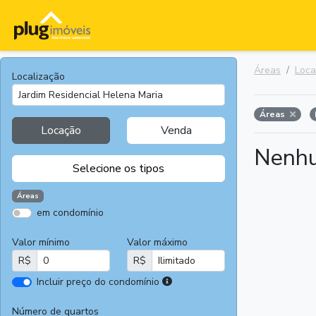
Áreas
Loc
Localização
Áreas
Locação
Venda
Nenhu
Selecione os tipos
Áreas
em condomínio
Apartamentos
Terrenos
Valor mínimo
Valor máximo
Casas
Casas
R$
R$
Comerciais
I
Incluir preço do condomínio
Salas
Chácaras e
r
Comerciais
Sítios
e
Número de quartos
Áreas
Fazendas