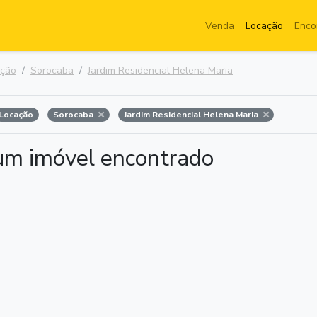
Venda
Locação
Enco
ação
Sorocaba
Jardim Residencial Helena Maria
Locação
Sorocaba
Jardim Residencial Helena Maria
m imóvel encontrado