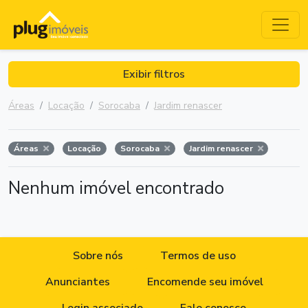
Exibir filtros
Áreas
Locação
Sorocaba
Jardim renascer
Áreas
Locação
Sorocaba
Jardim renascer
Nenhum imóvel encontrado
Sobre nós
Termos de uso
Anunciantes
Encomende seu imóvel