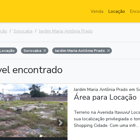
Venda
Locação
Enco
ação
Sorocaba
Jardim Maria Antônia Prado
Locação
Sorocaba
Jardim Maria Antônia Prado
vel encontrado
Jardim Maria Antônia Prado em S
Área para Locação
Terreno na Avenida Itavuvu! Loca
sua localização privilegiada o 
Shopping Cidade. Com uma infr...
Próxima