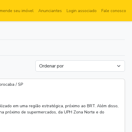
mende seu imóvel
Anunciantes
Login associado
Fale conosco
orocaba / SP
lizado em uma região estratégica, próximo ao BRT. Além disso,
torna próximo de supermercados, da UPH Zona Norte e do