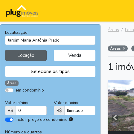
Áreas
Loc
Localização
Áreas
Locação
Venda
1 imó
Selecione os tipos
Áreas
em condomínio
Apartamentos
Terrenos
Valor mínimo
Valor máximo
Casas
Casas
R$
R$
Comerciais
I
Incluir preço do condomínio
Salas
Chácaras e
Anterior
r
Comerciais
Sítios
e
Número de quartos
Áreas
Fazendas