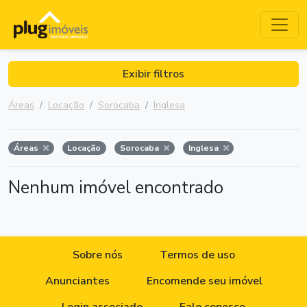
Exibir filtros
Áreas
Locação
Sorocaba
Inglesa
Áreas
Locação
Sorocaba
Inglesa
Nenhum imóvel encontrado
Sobre nós
Termos de uso
Anunciantes
Encomende seu imóvel