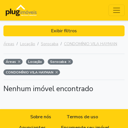
Exibir filtros
Áreas
Locação
Sorocaba
CONDOMÍNIO VILA HAYMAN
Áreas
Locação
Sorocaba
CONDOMÍNIO VILA HAYMAN
Nenhum imóvel encontrado
Sobre nós
Termos de uso
Anunciantes
Encomende seu imóvel