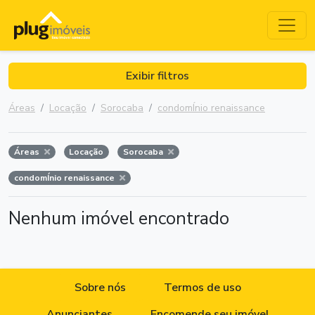
Exibir filtros
Áreas
Locação
Sorocaba
condomÍnio renaissance
Áreas
Locação
Sorocaba
condomÍnio renaissance
Nenhum imóvel encontrado
Sobre nós
Termos de uso
Anunciantes
Encomende seu imóvel